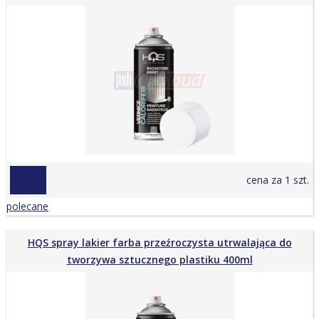
21,90 zł
cena za 1 szt.
polecane
HQS spray lakier farba przeźroczysta utrwalająca do
tworzywa sztucznego plastiku 400ml