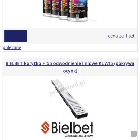
od 14,49 zł
cena za 1 szt.
polecane
BIELBET korytko H 55 odwodnienie liniowe KL A15 (pokrywa
ocynk)