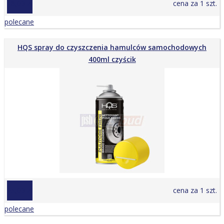
18,00 zł
cena za 1 szt.
polecane
HQS spray do czyszczenia hamulców samochodowych
400ml czyścik
25,00 zł
cena za 1 szt.
polecane