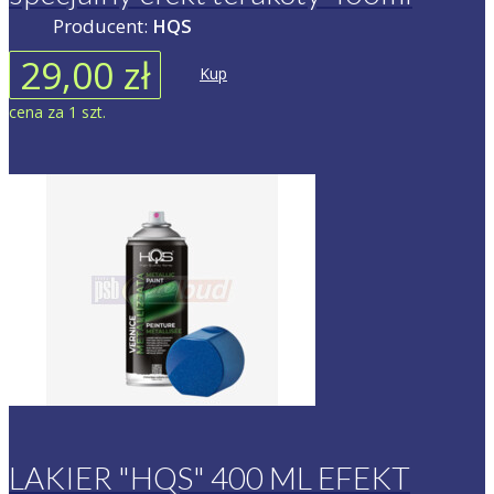
Producent:
HQS
29,00 zł
Kup
cena za 1 szt.
LAKIER "HQS" 400 ML EFEKT