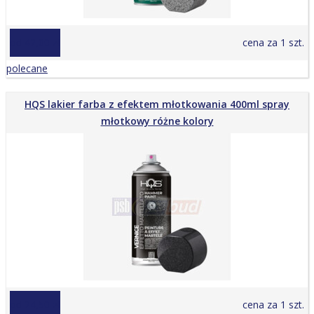
od 42,00 zł
cena za 1 szt.
polecane
HQS lakier farba z efektem młotkowania 400ml spray
młotkowy różne kolory
od 24,50 zł
cena za 1 szt.