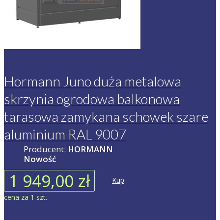
Hormann Juno duża metalowa
skrzynia ogrodowa balkonowa
tarasowa zamykana schowek szare
aluminium RAL 9007
Producent:
HORMANN
Nowość
1 949,00 zł
Kup
cena za 1 szt.