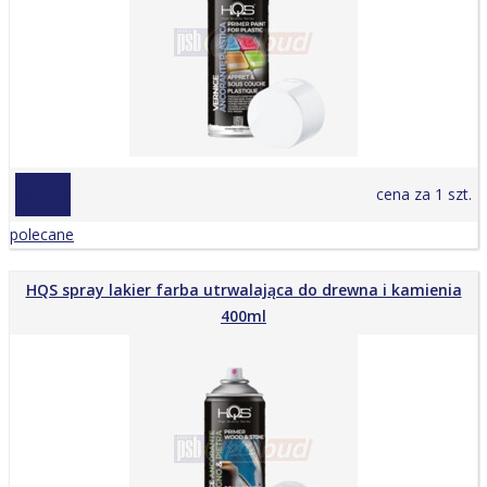
25,00 zł
cena za 1 szt.
polecane
HQS spray lakier farba utrwalająca do drewna i kamienia
400ml