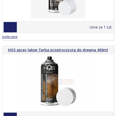
25,50 zł
cena za 1 szt.
polecane
HQS spray lakier farba przeźroczysta do drewna 400ml