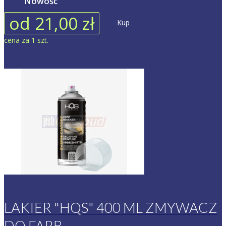
Nowość
od 21,00 zł
Kup
cena za 1 szt.
LAKIER "HQS" 400 ML ZMYWACZ
DO FARB