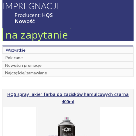
IMPREGNACJI
Producent:
HQS
Nowość
na zapytanie
Wszystkie
Polecane
Nowości i promocje
Najczęściej zamawiane
HQS spray lakier farba do zacisków hamulcowych czarna
400ml