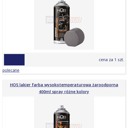
od 18,50 zł
cena za 1 szt.
polecane
HQS lakier farba wysokotemperaturowa żaroodporna
400ml spray różne kolory