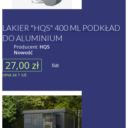
LAKIER "HQS" 400 ML PODKŁAD
DO ALUMINIUM
Producent:
HQS
Nowość
27,00 zł
Kup
cena za 1 szt.