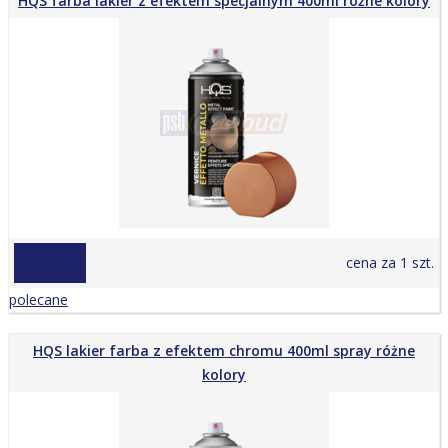
HQS farba lakier z efektem specjalnym 400ml różne kolory
od 23,90 zł
cena za 1 szt.
polecane
HQS lakier farba z efektem chromu 400ml spray różne
kolory