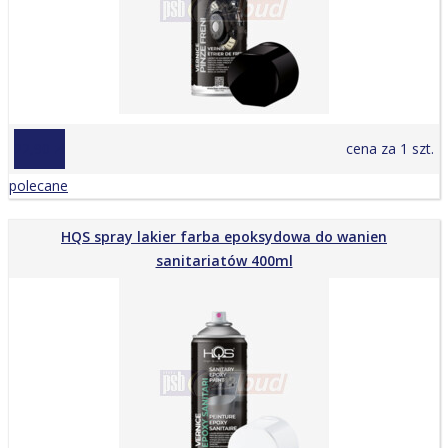
22,90 zł
cena za 1 szt.
polecane
HQS spray lakier farba epoksydowa do wanien
sanitariatów 400ml