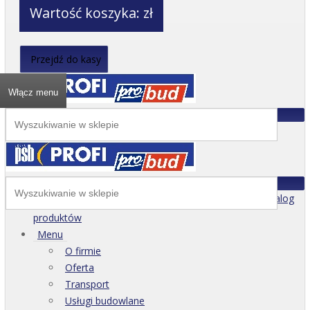
Wartość koszyka:
zł
Przejdź do kasy
Włącz menu
Katalog
produktów
Menu
O firmie
Oferta
Transport
Usługi budowlane