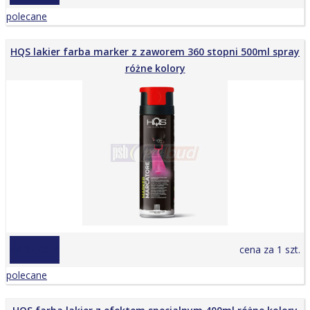
polecane
HQS lakier farba marker z zaworem 360 stopni 500ml spray
różne kolory
od 37,00 zł
cena za 1 szt.
polecane