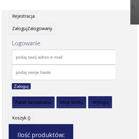
Rejestracja
Zaloguj
Zalogowany
Logowanie
Zaloguj
Panel zarządzania
Moje konto
Wyloguj
Koszyk (
)
Ilość produktów: