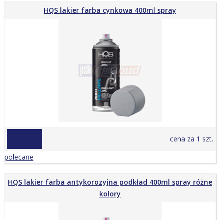
HQS lakier farba cynkowa 400ml spray
od 32,00 zł
cena za 1 szt.
polecane
HQS lakier farba antykorozyjna podkład 400ml spray różne
kolory