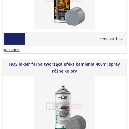
od 26,50 zł
cena za 1 szt.
polecane
HQS lakier farba tworząca efekt kamienia 400ml spray
różne kolory