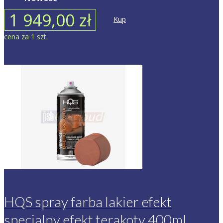
1 949,00 zł
Kup
cena za 1 szt.
HQS spray farba lakier efekt
specjalny efekt terakoty 400ml