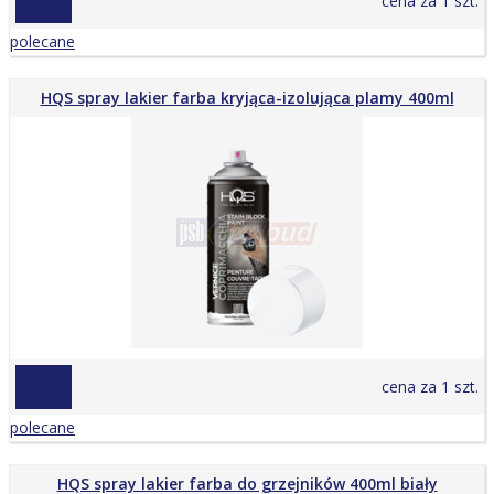
29,00 zł
cena za 1 szt.
polecane
HQS spray lakier farba kryjąca-izolująca plamy 400ml
23,90 zł
cena za 1 szt.
polecane
HQS spray lakier farba do grzejników 400ml biały