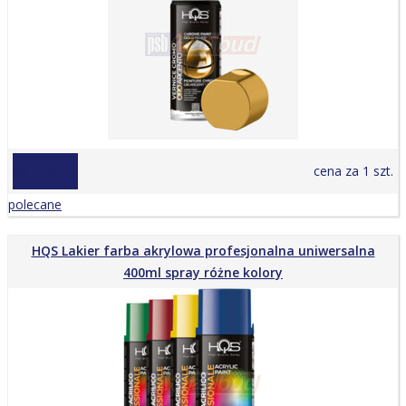
od 27,00 zł
cena za 1 szt.
polecane
HQS Lakier farba akrylowa profesjonalna uniwersalna
400ml spray różne kolory