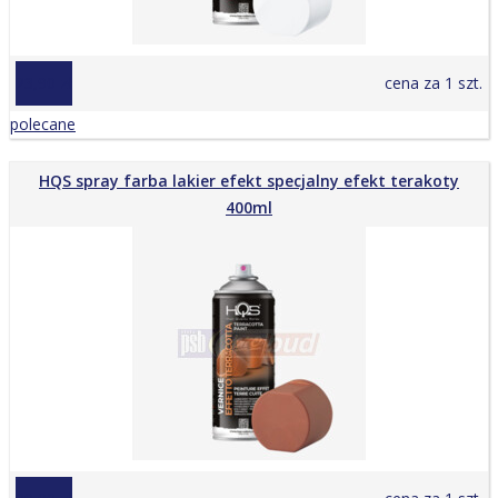
23,90 zł
cena za 1 szt.
polecane
HQS spray farba lakier efekt specjalny efekt terakoty
400ml