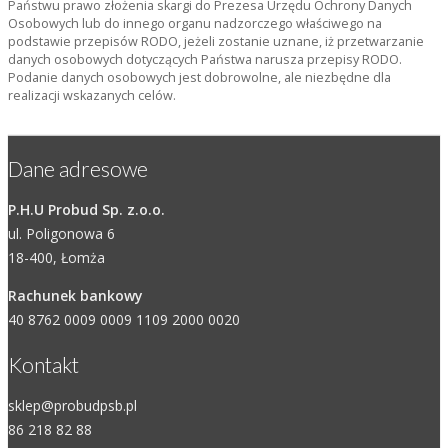
Państwu prawo złożenia skargi do Prezesa Urzędu Ochrony Danych
Osobowych lub do innego organu nadzorczego właściwego na
podstawie przepisów RODO, jeżeli zostanie uznane, iż przetwarzanie
danych osobowych dotyczących Państwa narusza przepisy RODO.
Podanie danych osobowych jest dobrowolne, ale niezbędne dla
realizacji wskazanych celów.
Dane adresowe
P.H.U Probud Sp. z.o.o.
ul. Poligonowa 6
18-400, Łomża
Rachunek bankowy
40 8762 0009 0009 1109 2000 0020
Kontakt
sklep@probudpsb.pl
86 218 82 88