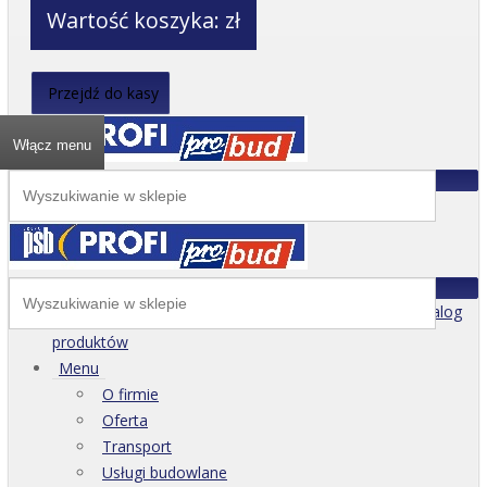
Wartość koszyka:
zł
Przejdź do kasy
Włącz menu
Katalog
produktów
Menu
O firmie
Oferta
Transport
Usługi budowlane