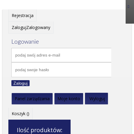
Rejestracja
Zaloguj
Zalogowany
Logowanie
Zaloguj
Panel zarządzania
Moje konto
Wyloguj
Koszyk (
)
Ilość produktów: