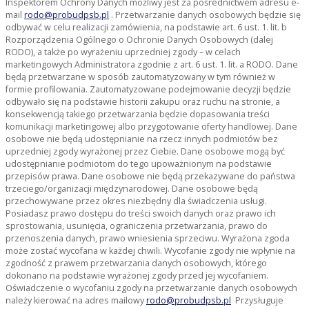
Inspektorem Ochrony Danych możliwy jest za pośrednictwem adresu e-
mail
rodo@probudpsb.pl
. Przetwarzanie danych osobowych będzie się
odbywać w celu realizacji zamówienia, na podstawie art. 6 ust. 1. lit. b
Rozporządzenia Ogólnego o Ochronie Danych Osobowych (dalej
RODO), a także po wyrażeniu uprzedniej zgody – w celach
marketingowych Administratora zgodnie z art. 6 ust. 1. lit. a RODO. Dane
będą przetwarzane w sposób zautomatyzowany w tym również w
formie profilowania. Zautomatyzowane podejmowanie decyzji będzie
odbywało się na podstawie historii zakupu oraz ruchu na stronie, a
konsekwencją takiego przetwarzania będzie dopasowania treści
komunikacji marketingowej albo przygotowanie oferty handlowej. Dane
osobowe nie będą udostępnianie na rzecz innych podmiotów bez
uprzedniej zgody wyrażonej przez Ciebie. Dane osobowe mogą być
udostępnianie podmiotom do tego upoważnionym na podstawie
przepisów prawa. Dane osobowe nie będą przekazywane do państwa
trzeciego/organizacji międzynarodowej. Dane osobowe będą
przechowywane przez okres niezbędny dla świadczenia usługi.
Posiadasz prawo dostępu do treści swoich danych oraz prawo ich
sprostowania, usunięcia, ograniczenia przetwarzania, prawo do
przenoszenia danych, prawo wniesienia sprzeciwu. Wyrażona zgoda
może zostać wycofana w każdej chwili. Wycofanie zgody nie wpłynie na
zgodność z prawem przetwarzania danych osobowych, którego
dokonano na podstawie wyrażonej zgody przed jej wycofaniem.
Oświadczenie o wycofaniu zgody na przetwarzanie danych osobowych
należy kierować na adres mailowy
rodo@probudpsb.pl
Przysługuje