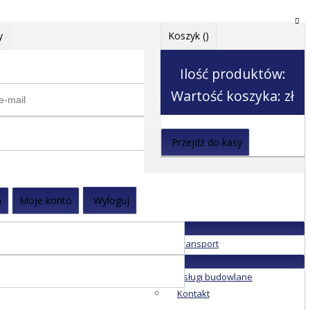
y
Koszyk (
)
Ilość produktów:
Wartość koszyka:
zł
Przejdź do kasy
a
Moje konto
Wyloguj
Transport
Usługi budowlane
Kontakt