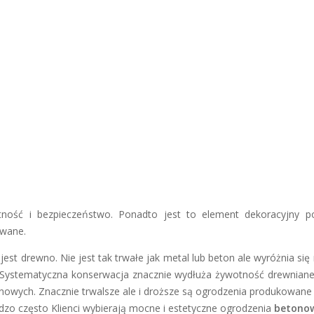
ść i bezpieczeństwo. Ponadto jest to element dekoracyjny po
owane.
jest drewno. Nie jest tak trwałe jak metal lub beton ale wyróżnia się
i. Systematyczna konserwacja znacznie wydłuża żywotność drewnia
nowych. Znacznie trwalsze ale i droższe są ogrodzenia produkowane r
o często Klienci wybierają mocne i estetyczne ogrodzenia
betono