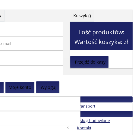
y
Koszyk (
)
Ilość produktów:
Wartość koszyka:
zł
Przejdź do kasy
a
Moje konto
Wyloguj
Transport
Usługi budowlane
Kontakt